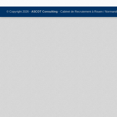
© Copyright 2026 -
ASCOT Consulting
- Cabinet de Recrutement à Rouen / Normand