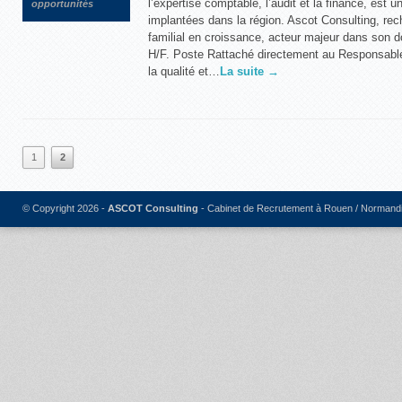
l’expertise comptable, l’audit et la finance, est u
opportunités
implantées dans la région. Ascot Consulting, rec
familial en croissance, acteur majeur dans son
H/F. Poste Rattaché directement au Responsable
la qualité et…
La suite →
1
2
© Copyright 2026 -
ASCOT Consulting
- Cabinet de Recrutement à Rouen / Normand